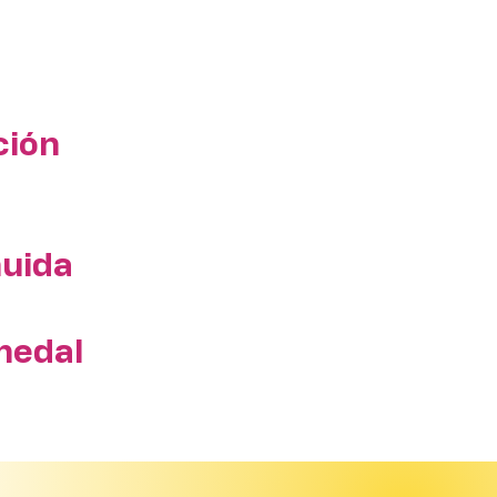
ción
huida
medal