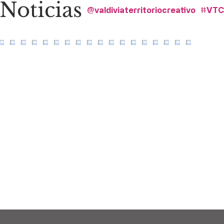
Noticias
@valdiviaterritoriocreativo
#VT